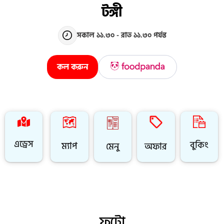
টঙ্গী
সকাল ১১.৩০ - রাত ১১.৩০ পর্যন্ত
কল করুন
এড্রেস
বুকিং
ম্যাপ
অফার
মেনু
ফটো