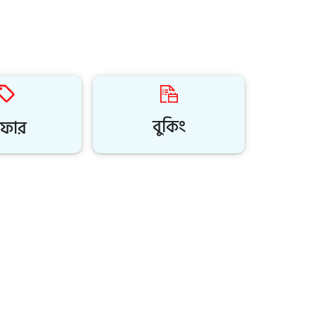
বুকিং
ফার