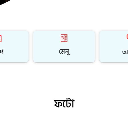
মেনু
াপ
অ
ফটো