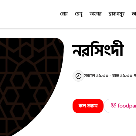
হোম
মেনু
অফার
ব্রাঞ্চসমূহ
অর
নরসিংদী
সকাল ১১.৩০ - রাত ১১.৩০ পর্
কল করুন