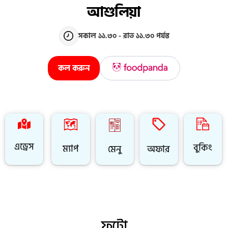
আশুলিয়া
সকাল ১১.৩০ - রাত ১১.৩০ পর্যন্ত
কল করুন
এড্রেস
বুকিং
ম্যাপ
অফার
মেনু
ফটো